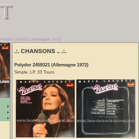
► Polydor 2459321 (Allemagne 1972)
.:. CHANSONS .. .:.
Polydor 2459321 (Allemagne 1972)
Simple, LP, 33 Tours