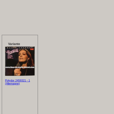
Variante
Polydor 2459321 - 1
(Allemagne)