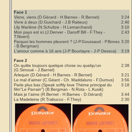
Face 1
Viens, viens (D.Gérard - H.Barnes - R.Bernet)
3:24
Vivre à deux (D.Guichard - J.B Raiteux)
2:40
Lily Marlène (N.Schultze - H.Lemarchand)
3:10
Mon pays est ici (J.Denver - Danoff Bill - F.They -
2:43
T.Nivert)
Parquoi les hommes pleurent ? (J-P.Goussaud - P.Bones
3:20
- B.Bergman)
L'amour comme à 16 ans (J-P Bourtayre - J-P Dessca)
3:19
Face 2
On quitte toujours quelque chose ou quelqu'un
2:38
(G.Simoué - J.Barnel)
Arlequin (D.Gérard - H.Barnes - R.Bernet)
3:21
Le mal d'aimer (C.Géant - Ch. Maddaluno - F.Dumus)
3:56
Parle plus bas (Speak softly love Thème principal du
3:18
film"Le Parrain") (B.Bergman - N.Rota - L.Kusik)
Mais je t'aime (R.Bernet - H.Barnes - D.Gérard)
3:44
La Madeleine (R.Trabucco - F.They)
2:30