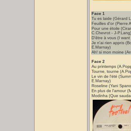
Face 1
Tu es laide (Gérard 
Feuilles d'or (Pierre 
Pour une étoile (Cira
C.Chevrot - J-P.Lang
D'être à vous (I want
Je n'ai rien appris (B
E.Marnay)
Ah! si mon moine (Ar
Face 2
Au printemps (A.Popp
Tourne, tourne (A.Po
Le vin de l'été (Sum
E.Marnay)
Roseline (Yani Spano
En plus de l'amour (
Modinha (Que saudad