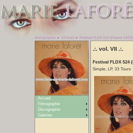
discographie ► 33 tours ► Festival FLDX 524 (France 1970)
.:. vol. VII .:.
Festival FLDX 524 
Simple, LP, 33 Tours
Accueil
Filmographie
Discographie
Galeries