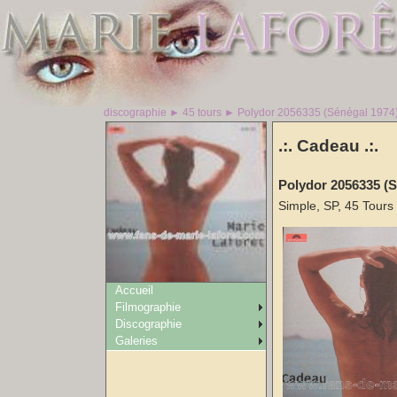
discographie ► 45 tours ► Polydor 2056335 (Sénégal 1974
.:. Cadeau .:.
Polydor 2056335 (S
Simple, SP, 45 Tours
Accueil
Filmographie
Discographie
Galeries